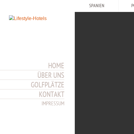
SPANIEN
P
HOME
ÜBER UNS
GOLFPLÄTZE
KONTAKT
IMPRESSUM